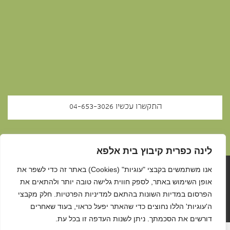
התקשרו עכשיו ‭‭04-653-3026‬‬
לינה כפרית קיבוץ בית אלפא
אנו משתמשים בקבצי "עוגיות" (Cookies) באתר זה כדי לשפר את
2020 © כל הזכויות שמורות. אירוח כפרי בית אלפא |
הצהרת נגישות
|
אופן השימוש באתר, לספק חווית גלישה טובה יותר ולהתאים את
הפרסום במדיות השונות בהתאם למדיניות הפרטיות. חלק מקבצי
האתר הוקם על ידי חברת
"
זזים ברשת"
ה'עוגיות' הללו נחוצים כדי שהאתר יפעל כראוי, בעוד שאחרים
דורשים את הסכמתך. ניתן לשנות העדפה זו בכל עת.