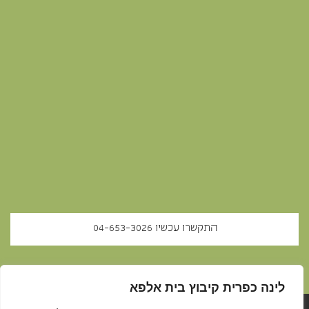
התקשרו עכשיו ‭‭04-653-3026‬‬
לינה כפרית קיבוץ בית אלפא