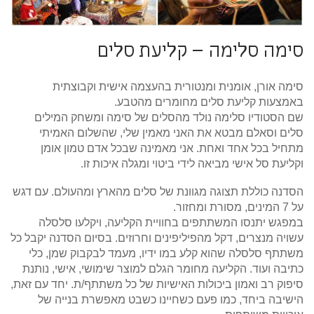
סימה סלימה – קליעת סלים
סימה אורן, אומנית ומנטורית בהעצמה אישית וקבוצתית
באמצעות קליעת סלים מחומרים מהטבע.
שם הסטודיו סלימה נולד מהסלים של סימה ומשחק המילים
סלים וסאלם מבטא את האני מאמין שלי, שהשלום האמיתי
מתחיל בכל אחד ואחת. אני מאמינה שבכל אדם טמון אומן
וקליעת סל אישי מביאה לידי ביטוי ומגלה איכות זו.
הסדנה כוללת תצוגה מגוונת של סלים מהארץ ומהעולם. עם דגש
על 7 המינים, מסורת ומחזור.
במפגש יתנסו המשתתפים בחוויית הקליעה, ויקלעו סלסלה
עשויה מנצרים, דקל מהפיליפינים וחרוזים. בסיום הסדנה יקבל כל
משתתף סלסלה שהוא קלע במו ידיו, מעמד לבקבוק שמן, כלי
כתיבה ועוד. הקליעה מחומר הגלם למוצר שימושי, אישי, נותנת
סיפוק רב ואמון ביכולות האישיות של כל משתתף/ת. יחד עם זאת,
הישיבה ביחד, כמו פעם כשחיינו כשבט מאפשרת בנייה של