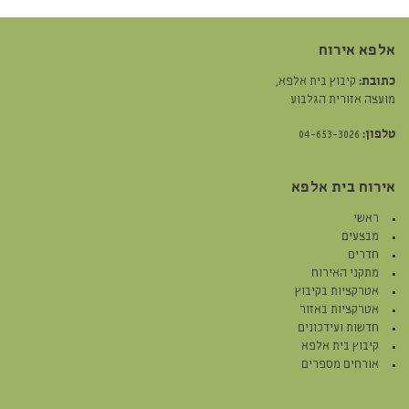
אלפא אירוח
כתובת:
קיבוץ בית אלפא,
מועצה אזורית הגלבוע
טלפון:
04-653-3026
אירוח בית אלפא
ראשי
מבצעים
חדרים
מתקני האירוח
אטרקציות בקיבוץ
אטרקציות באזור
חדשות ועידכונים
קיבוץ בית אלפא
אורחים מספרים